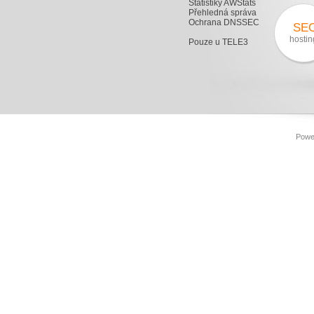
Statistiky AWStats
Přehledná správa
Ochrana DNSSEC
SE
hostin
Pouze u TELE3
Powe