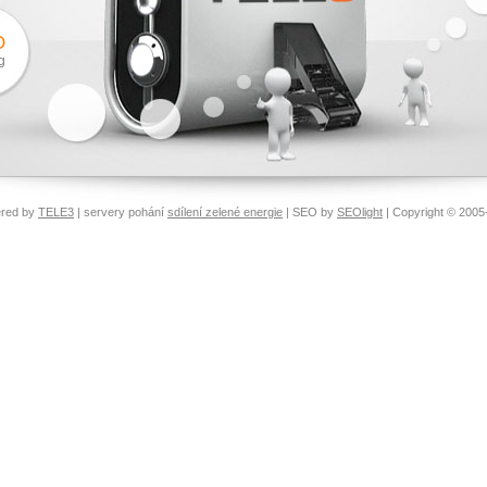
O
g
red by
TELE3
| servery pohání
sdílení zelené energie
| SEO by
SEOlight
| Copyright © 2005