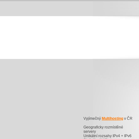
Vyjímečný
Multihosting
v ČR
Geograficky rozmístěné
servery
Unikátní rozsahy IPv4 + IPv6